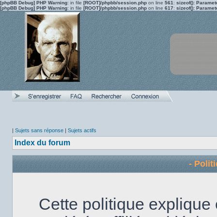
[phpBB Debug] PHP Warning
: in file
[ROOT]/phpbb/session.php
on line
561
:
sizeof(): Parame
[phpBB Debug] PHP Warning
: in file
[ROOT]/phpbb/session.php
on line
617
:
sizeof(): Parame
|
Sujets sans réponse
|
Sujets actifs
Index du forum
- Polit
Cette politique explique