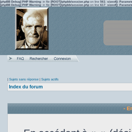
[phpBB Debug] PHP Warning
: in file
[ROOT]/phpbb/session.php
on line
561
:
sizeof(): Parame
[phpBB Debug] PHP Warning
: in file
[ROOT]/phpbb/session.php
on line
617
:
sizeof(): Parame
|
Sujets sans réponse
|
Sujets actifs
Index du forum
- E