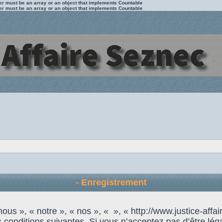
ter must be an array or an object that implements Countable
ter must be an array or an object that implements Countable
- Enregistrement
us », « notre », « nos », « », « http://www.justice-affai
 conditions suivantes. Si vous n’acceptez pas d’être lég