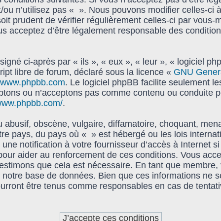
t/ou n’utilisez pas « ». Nous pouvons modifier celles-ci 
oit prudent de vérifier régulièrement celles-ci par vous-
s acceptez d’être légalement responsable des condition
gné ci-après par « ils », « eux », « leur », « logiciel
ipt libre de forum, déclaré sous la licence «
GNU General
www.phpbb.com
. Le logiciel phpBB facilite seulement l
ptons ou n’acceptons pas comme contenu ou conduite pe
/www.phpbb.com/
.
abusif, obscène, vulgaire, diffamatoire, choquant, mena
tre pays, du pays où « » est hébergé ou les lois interna
e notification à votre fournisseur d’accès à Internet s
pour aider au renforcement de ces conditions. Vous acc
s estimons que cela est nécessaire. En tant que membre,
notre base de données. Bien que ces informations ne soi
urront être tenus comme responsables en cas de tentati