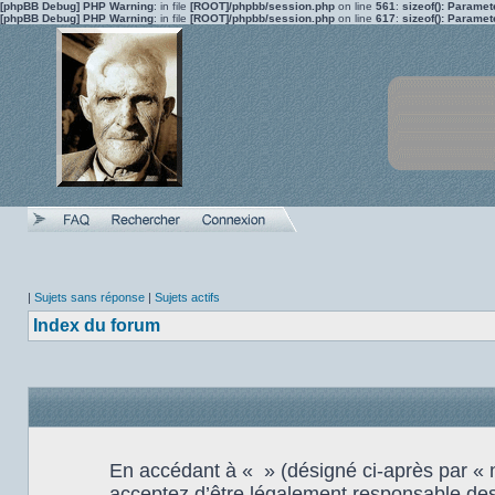
[phpBB Debug] PHP Warning
: in file
[ROOT]/phpbb/session.php
on line
561
:
sizeof(): Parame
[phpBB Debug] PHP Warning
: in file
[ROOT]/phpbb/session.php
on line
617
:
sizeof(): Parame
|
Sujets sans réponse
|
Sujets actifs
Index du forum
En accédant à « » (désigné ci-après par « no
acceptez d’être légalement responsable des