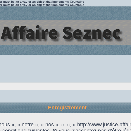
ter must be an array or an object that implements Countable
ter must be an array or an object that implements Countable
- Enregistrement
us », « notre », « nos », « », « http://www.justice-affai
 conditions suivantes. Si vous n’acceptez pas d’être lég