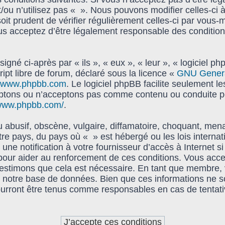
t/ou n’utilisez pas « ». Nous pouvons modifier celles-ci 
oit prudent de vérifier régulièrement celles-ci par vous-
s acceptez d’être légalement responsable des condition
gné ci-après par « ils », « eux », « leur », « logiciel
ipt libre de forum, déclaré sous la licence «
GNU General
www.phpbb.com
. Le logiciel phpBB facilite seulement l
ptons ou n’acceptons pas comme contenu ou conduite pe
/www.phpbb.com/
.
abusif, obscène, vulgaire, diffamatoire, choquant, mena
tre pays, du pays où « » est hébergé ou les lois interna
e notification à votre fournisseur d’accès à Internet s
pour aider au renforcement de ces conditions. Vous acc
s estimons que cela est nécessaire. En tant que membre,
notre base de données. Bien que ces informations ne soi
urront être tenus comme responsables en cas de tentati