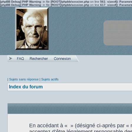
[phpBB Debug] PHP Warning
: in file
[ROOT]/phpbb/session.php
on line
561
:
sizeof(): Parame
[phpBB Debug] PHP Warning
: in file
[ROOT]/phpbb/session.php
on line
617
:
sizeof(): Parame
|
Sujets sans réponse
|
Sujets actifs
Index du forum
En accédant à « » (désigné ci-après par « no
acceptez d’être légalement responsable des