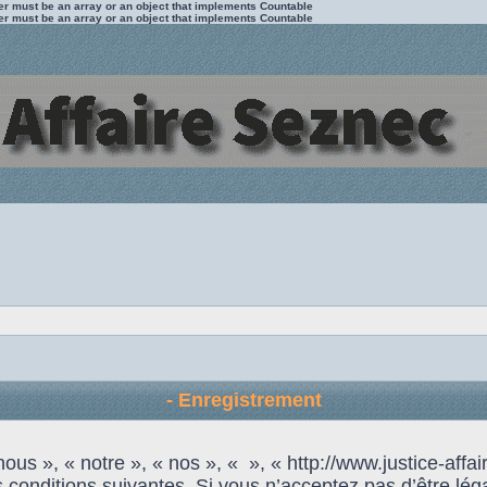
ter must be an array or an object that implements Countable
ter must be an array or an object that implements Countable
- Enregistrement
us », « notre », « nos », « », « http://www.justice-affai
 conditions suivantes. Si vous n’acceptez pas d’être lég