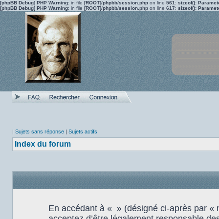
[phpBB Debug] PHP Warning
: in file
[ROOT]/phpbb/session.php
on line
561
:
sizeof(): Parame
[phpBB Debug] PHP Warning
: in file
[ROOT]/phpbb/session.php
on line
617
:
sizeof(): Parame
|
Sujets sans réponse
|
Sujets actifs
Index du forum
En accédant à « » (désigné ci-après par « no
acceptez d’être légalement responsable des