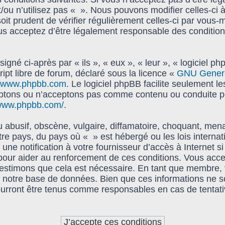
t/ou n’utilisez pas « ». Nous pouvons modifier celles-ci 
oit prudent de vérifier régulièrement celles-ci par vous-
s acceptez d’être légalement responsable des condition
gné ci-après par « ils », « eux », « leur », « logiciel
ipt libre de forum, déclaré sous la licence «
GNU General
www.phpbb.com
. Le logiciel phpBB facilite seulement l
ptons ou n’acceptons pas comme contenu ou conduite pe
/www.phpbb.com/
.
abusif, obscène, vulgaire, diffamatoire, choquant, mena
tre pays, du pays où « » est hébergé ou les lois interna
e notification à votre fournisseur d’accès à Internet s
pour aider au renforcement de ces conditions. Vous acc
s estimons que cela est nécessaire. En tant que membre,
notre base de données. Bien que ces informations ne soi
urront être tenus comme responsables en cas de tentati