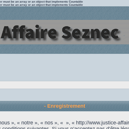
ter must be an array or an object that implements Countable
ter must be an array or an object that implements Countable
- Enregistrement
us », « notre », « nos », « », « http://www.justice-affai
 conditions suivantes. Si vous n’acceptez pas d’être lég