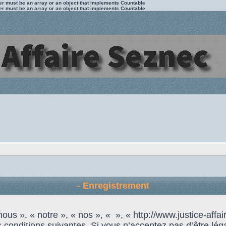
ter must be an array or an object that implements Countable
ter must be an array or an object that implements Countable
- Enregistrement
us », « notre », « nos », « », « http://www.justice-affai
 conditions suivantes. Si vous n’acceptez pas d’être lég