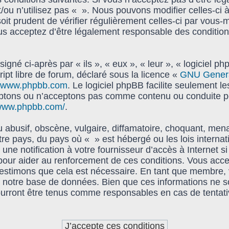
t/ou n’utilisez pas « ». Nous pouvons modifier celles-ci 
oit prudent de vérifier régulièrement celles-ci par vous-
s acceptez d’être légalement responsable des condition
gné ci-après par « ils », « eux », « leur », « logiciel
ipt libre de forum, déclaré sous la licence «
GNU General
www.phpbb.com
. Le logiciel phpBB facilite seulement l
ptons ou n’acceptons pas comme contenu ou conduite pe
/www.phpbb.com/
.
abusif, obscène, vulgaire, diffamatoire, choquant, mena
tre pays, du pays où « » est hébergé ou les lois interna
e notification à votre fournisseur d’accès à Internet s
pour aider au renforcement de ces conditions. Vous acc
s estimons que cela est nécessaire. En tant que membre,
notre base de données. Bien que ces informations ne soi
urront être tenus comme responsables en cas de tentati