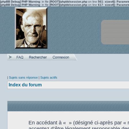
[phpBB Debug] PHP Warning
: in file
[ROOT]/phpbb/session.php
on line
561
:
sizeof(): Parame
[phpBB Debug] PHP Warning
: in file
[ROOT]/phpbb/session.php
on line
617
:
sizeof(): Parame
|
Sujets sans réponse
|
Sujets actifs
Index du forum
En accédant à « » (désigné ci-après par « no
acceptez d’être légalement responsable des