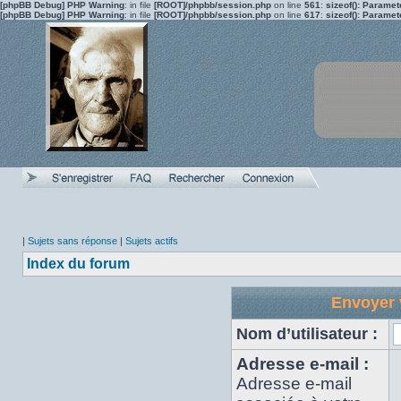
[phpBB Debug] PHP Warning
: in file
[ROOT]/phpbb/session.php
on line
561
:
sizeof(): Parame
[phpBB Debug] PHP Warning
: in file
[ROOT]/phpbb/session.php
on line
617
:
sizeof(): Parame
|
Sujets sans réponse
|
Sujets actifs
Index du forum
Envoyer 
Nom d’utilisateur :
Adresse e-mail :
Adresse e-mail