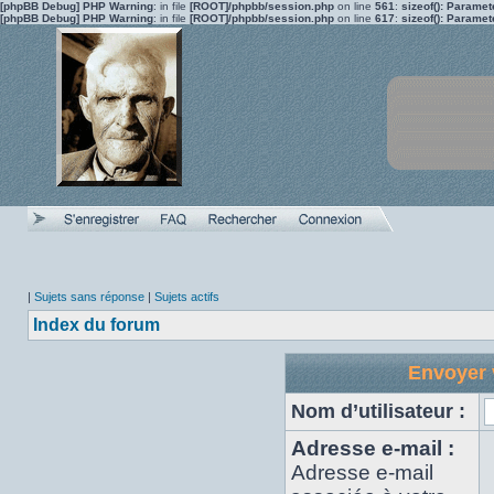
[phpBB Debug] PHP Warning
: in file
[ROOT]/phpbb/session.php
on line
561
:
sizeof(): Parame
[phpBB Debug] PHP Warning
: in file
[ROOT]/phpbb/session.php
on line
617
:
sizeof(): Parame
|
Sujets sans réponse
|
Sujets actifs
Index du forum
Envoyer 
Nom d’utilisateur :
Adresse e-mail :
Adresse e-mail