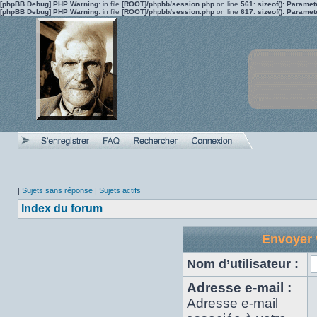
[phpBB Debug] PHP Warning
: in file
[ROOT]/phpbb/session.php
on line
561
:
sizeof(): Parame
[phpBB Debug] PHP Warning
: in file
[ROOT]/phpbb/session.php
on line
617
:
sizeof(): Parame
|
Sujets sans réponse
|
Sujets actifs
Index du forum
Envoyer 
Nom d’utilisateur :
Adresse e-mail :
Adresse e-mail