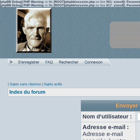
[phpBB Debug] PHP Warning
: in file
[ROOT]/phpbb/session.php
on line
561
:
sizeof(): Parame
[phpBB Debug] PHP Warning
: in file
[ROOT]/phpbb/session.php
on line
617
:
sizeof(): Parame
|
Sujets sans réponse
|
Sujets actifs
Index du forum
Envoyer 
Nom d’utilisateur :
Adresse e-mail :
Adresse e-mail