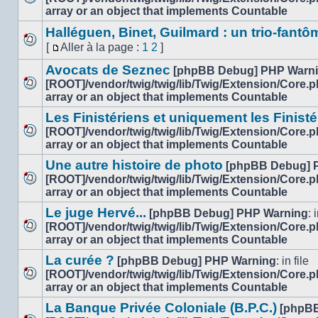
lu
Aucun
array or an object that implements Countable
message
Halléguen, Binet, Guilmard : un trio-fantô
non
[
Aller à la page :
1
2
]
lu
Aucun
Aller
message
Avocats de Seznec
à
[phpBB Debug] PHP Warn
non
la
[ROOT]/vendor/twig/twig/lib/Twig/Extension/Core.
lu
Aucun
page
array or an object that implements Countable
message
Les Finistériens et uniquement les Finisté
non
[ROOT]/vendor/twig/twig/lib/Twig/Extension/Core.
lu
Aucun
array or an object that implements Countable
message
Une autre histoire de photo
[phpBB Debug] 
non
[ROOT]/vendor/twig/twig/lib/Twig/Extension/Core.
lu
Aucun
array or an object that implements Countable
message
Le juge Hervé...
[phpBB Debug] PHP Warning
: 
non
[ROOT]/vendor/twig/twig/lib/Twig/Extension/Core.
lu
Aucun
array or an object that implements Countable
message
La curée ?
[phpBB Debug] PHP Warning
: in file
non
[ROOT]/vendor/twig/twig/lib/Twig/Extension/Core.
lu
Aucun
array or an object that implements Countable
message
La Banque Privée Coloniale (B.P.C.)
[phpBB
non