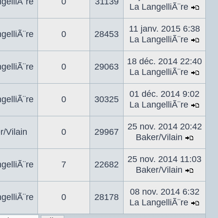
gelliÃ¨re
0
31139
dern
La LangelliÃ¨re
mes
Voir
le
11 janv. 2015 6:38
gelliÃ¨re
0
28453
dern
La LangelliÃ¨re
mes
Voir
le
18 déc. 2014 22:40
gelliÃ¨re
0
29063
dern
La LangelliÃ¨re
mes
Voir
le
01 déc. 2014 9:02
gelliÃ¨re
0
30325
dern
La LangelliÃ¨re
mes
Voir
le
25 nov. 2014 20:42
/Vilain
0
29967
dern
Baker/Vilain
mes
Voir
le
25 nov. 2014 11:03
gelliÃ¨re
7
22682
dernie
Baker/Vilain
mess
Voir
le
08 nov. 2014 6:32
gelliÃ¨re
0
28178
dernie
La LangelliÃ¨re
mess
Voir