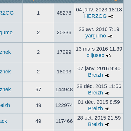
04 janv. 2023 18:18
RZOG
1
48278
HERZOG
Voir
le
23 avr. 2016 7:19
rgumo
2
20336
dernier
yargumo
messa
Voir
le
13 mars 2016 11:39
znek
2
17299
dernier
olijuseb
messag
Voir
le
07 janv. 2016 9:40
znek
2
18093
dernier
Breizh
messag
Voir
le
28 déc. 2015 11:56
znek
67
144948
dernier
Breizh
Voir
message
01 déc. 2015 8:59
le
eizh
49
122974
Breizh
dernier
Voir
message
28 oct. 2015 21:59
le
ack
49
117466
Breizh
dernier
Voir