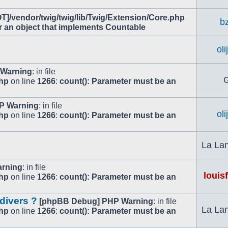
T]/vendor/twig/twig/lib/Twig/Extension/Core.php
b
r an object that implements Countable
ol
 Warning
: in file
G
php
on line
1266
:
count(): Parameter must be an
P Warning
: in file
ol
php
on line
1266
:
count(): Parameter must be an
La Lan
rning
: in file
louis
php
on line
1266
:
count(): Parameter must be an
 divers ?
[phpBB Debug] PHP Warning
: in file
La Lan
php
on line
1266
:
count(): Parameter must be an