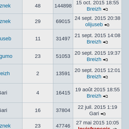
message
15 oct. 2015 18:55
le
znek
48
144898
Breizh
dernier
Voir
message
24 sept. 2015 20:38
le
znek
29
69015
olijuseb
dernier
Voir
message
le
21 sept. 2015 14:08
ijuseb
11
31497
dernier
Breizh
Voir
messag
le
20 sept. 2015 19:37
rgumo
23
51053
dernier
Breizh
Voir
message
le
20 sept. 2015 12:01
eizh
2
13591
dernier
Breizh
Voir
message
le
19 août 2015 18:55
ari
4
16415
dernier
Breizh
message
Voir
le
22 juil. 2015 1:19
ari
16
37804
dernier
Gari
Voir
message
27 mai 2015 10:05
le
znek
23
47746