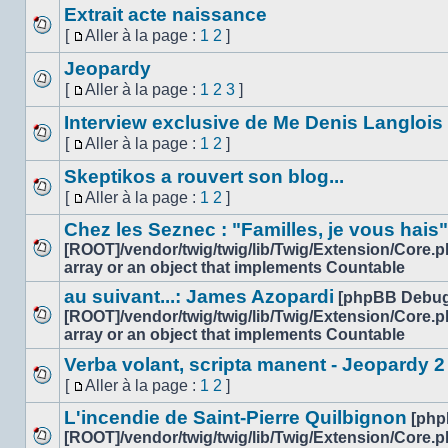
message
Extrait acte naissance
non
[
Aller à la page :
1
2
]
lu
Aucun
Aller
message
Jeopardy
à
non
la
[
Aller à la page :
1
2
3
]
lu
Aucun
page
Aller
message
Interview exclusive de Me Denis Langlois
à
non
la
[
Aller à la page :
1
2
]
lu
Aucun
page
Aller
message
Skeptikos a rouvert son blog...
à
non
la
[
Aller à la page :
1
2
]
lu
Aucun
page
Aller
message
Chez les Seznec : "Familles, je vous hais"
à
non
la
[ROOT]/vendor/twig/twig/lib/Twig/Extension/Core.
lu
Aucun
page
array or an object that implements Countable
message
au suivant...: James Azopardi
[phpBB Debug
non
[ROOT]/vendor/twig/twig/lib/Twig/Extension/Core.
lu
Aucun
array or an object that implements Countable
message
Verba volant, scripta manent - Jeopardy 2
non
[
Aller à la page :
1
2
]
lu
Aucun
Aller
message
L'incendie de Saint-Pierre Quilbignon
à
[php
non
la
[ROOT]/vendor/twig/twig/lib/Twig/Extension/Core.
lu