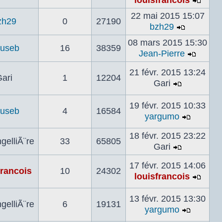
louisfrancois
dernier
Voir
message
22 mai 2015 15:07
le
zh29
0
27190
bzh29
derni
Voir
mess
08 mars 2015 15:30
le
ijuseb
16
38359
Jean-Pierre
dernier
Voir
message
le
21 févr. 2015 13:24
ari
1
12204
dernie
Gari
Voir
mess
le
19 févr. 2015 10:33
ijuseb
4
16584
dernier
yargumo
message
Voir
le
18 févr. 2015 23:22
gelliÃ¨re
33
65805
dernier
Gari
Voir
messag
le
17 févr. 2015 14:06
francois
10
24302
dernier
louisfrancois
Voir
message
le
13 févr. 2015 13:30
gelliÃ¨re
6
19131
derni
yargumo
mess
Voir