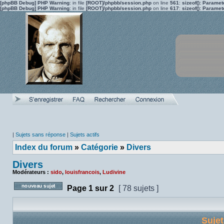
[phpBB Debug] PHP Warning
: in file
[ROOT]/phpbb/session.php
on line
561
:
sizeof(): Parame
[phpBB Debug] PHP Warning
: in file
[ROOT]/phpbb/session.php
on line
617
:
sizeof(): Parame
|
Sujets sans réponse
|
Sujets actifs
Index du forum
»
Catégorie
»
Divers
Divers
Modérateurs :
sido
,
louisfrancois
,
Ludivine
Page
1
sur
2
[ 78 sujets ]
Poster un nouveau sujet
Suje