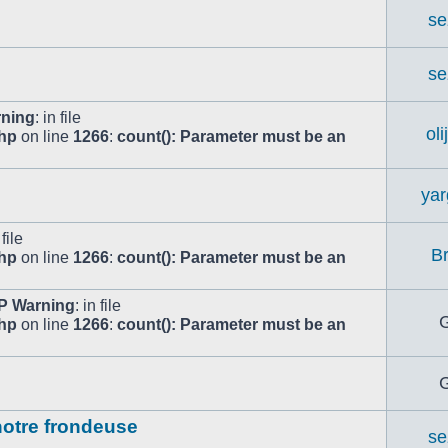
se
se
ning
: in file
ol
php
on line
1266
:
count(): Parameter must be an
ya
 file
Br
php
on line
1266
:
count(): Parameter must be an
P Warning
: in file
G
php
on line
1266
:
count(): Parameter must be an
G
notre frondeuse
se