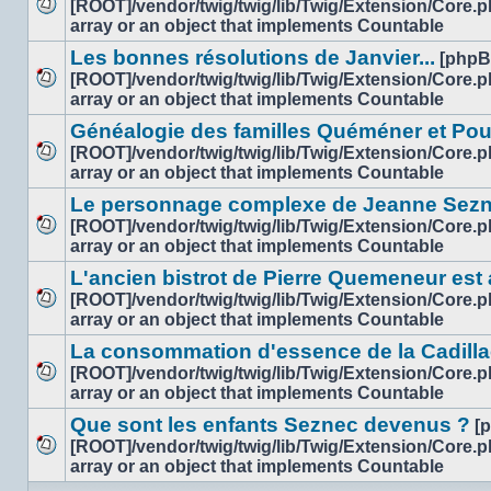
[ROOT]/vendor/twig/twig/lib/Twig/Extension/Core.
lu
Aucun
array or an object that implements Countable
message
Les bonnes résolutions de Janvier...
[phpB
non
[ROOT]/vendor/twig/twig/lib/Twig/Extension/Core.
lu
Aucun
array or an object that implements Countable
message
Généalogie des familles Quéméner et Pou
non
[ROOT]/vendor/twig/twig/lib/Twig/Extension/Core.
lu
Aucun
array or an object that implements Countable
message
Le personnage complexe de Jeanne Sezne
non
[ROOT]/vendor/twig/twig/lib/Twig/Extension/Core.
lu
Aucun
array or an object that implements Countable
message
L'ancien bistrot de Pierre Quemeneur est
non
[ROOT]/vendor/twig/twig/lib/Twig/Extension/Core.
lu
Aucun
array or an object that implements Countable
message
La consommation d'essence de la Cadill
non
[ROOT]/vendor/twig/twig/lib/Twig/Extension/Core.
lu
Aucun
array or an object that implements Countable
message
Que sont les enfants Seznec devenus ?
[
non
[ROOT]/vendor/twig/twig/lib/Twig/Extension/Core.
lu
Aucun
array or an object that implements Countable
message