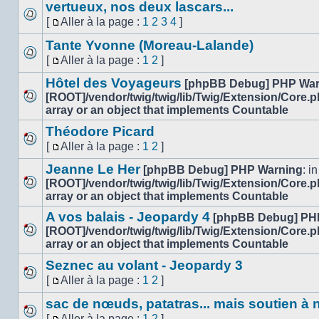
message
vertueux, nos deux lascars...
à
non
la
[
Aller à la page :
1
2
3
4
]
lu
Aucun
page
Aller
message
Tante Yvonne (Moreau-Lalande)
à
non
la
[
Aller à la page :
1
2
]
lu
Aucun
page
Aller
message
Hôtel des Voyageurs
à
[phpBB Debug] PHP War
non
la
[ROOT]/vendor/twig/twig/lib/Twig/Extension/Core.
lu
Aucun
page
array or an object that implements Countable
message
Théodore Picard
non
[
Aller à la page :
1
2
]
lu
Aucun
Aller
message
Jeanne Le Her
à
[phpBB Debug] PHP Warning
: in
non
la
[ROOT]/vendor/twig/twig/lib/Twig/Extension/Core.
lu
Aucun
page
array or an object that implements Countable
message
A vos balais - Jeopardy 4
[phpBB Debug] PH
non
[ROOT]/vendor/twig/twig/lib/Twig/Extension/Core.
lu
Aucun
array or an object that implements Countable
message
Seznec au volant - Jeopardy 3
non
[
Aller à la page :
1
2
]
lu
Aucun
Aller
message
sac de nœuds, patatras... mais soutien à 
à
non
la
[
Aller à la page :
1
2
]