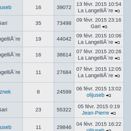
le
13 févr. 2015 10:54
ijuseb
16
39072
dernier
La LangelliÃ¨re
Voir
messag
09 févr. 2015 23:16
le
ari
35
73498
Gari
dern
Voir
mes
09 févr. 2015 10:06
le
gelliÃ¨re
19
44042
La LangelliÃ¨re
dernier
Voir
message
07 févr. 2015 20:26
le
gelliÃ¨re
16
38614
La LangelliÃ¨re
dern
Voir
mes
le
07 févr. 2015 12:05
gelliÃ¨re
11
27684
dern
La LangelliÃ¨re
Voir
mes
le
06 févr. 2015 13:02
znek
8
24599
dern
olijuseb
mes
Voir
le
05 févr. 2015 0:19
ari
23
55322
dernier
Jean-Pierre
Voir
messag
le
04 févr. 2015 16:22
ijuseb
11
29846
dernie
olijuseb