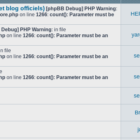
 blog officiels)
[phpBB Debug] PHP Warning
:
HE
Core.php
on line
1266
:
count(): Parameter must be
 Debug] PHP Warning
: in file
ya
php
on line
1266
:
count(): Parameter must be an
in file
se
php
on line
1266
:
count(): Parameter must be an
le
se
php
on line
1266
:
count(): Parameter must be an
se
Br
j