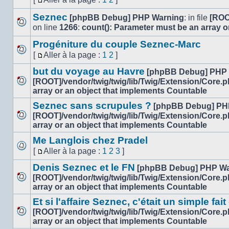
lu
Aucun
page
Aller
message
Seznec
à
[phpBB Debug] PHP Warning
: in file
[ROO
non
la
on line
1266
:
count(): Parameter must be an array o
lu
Aucun
page
message
Progéniture du couple Seznec-Marc
non
[
Aller à la page :
1
2
]
lu
Aucun
Aller
message
but du voyage au Havre
à
[phpBB Debug] PHP
non
la
[ROOT]/vendor/twig/twig/lib/Twig/Extension/Core.
lu
Aucun
page
array or an object that implements Countable
message
Seznec sans scrupules ?
[phpBB Debug] PH
non
[ROOT]/vendor/twig/twig/lib/Twig/Extension/Core.
lu
Aucun
array or an object that implements Countable
message
Me Langlois chez Pradel
non
[
Aller à la page :
1
2
3
]
lu
Aucun
Aller
message
Denis Seznec et le FN
à
[phpBB Debug] PHP Wa
non
la
[ROOT]/vendor/twig/twig/lib/Twig/Extension/Core.
lu
Aucun
page
array or an object that implements Countable
message
Et si l'affaire Seznec, c'était un simple fait
non
[ROOT]/vendor/twig/twig/lib/Twig/Extension/Core.
lu
Aucun
array or an object that implements Countable