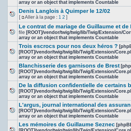
Aucun
page
array or an object that implements Countable
message
Denis Langlois à Quimper le 12/02
non
[
Aller à la page :
1
2
]
lu
Aucun
Aller
message
Le contrat de mariage de Guillaume et de
à
non
la
file
[ROOT]/vendor/twig/twig/lib/Twig/Extension/Co
lu
Aucun
page
array or an object that implements Countable
message
Trois escrocs pour nos deux héros ?
[php
non
[ROOT]/vendor/twig/twig/lib/Twig/Extension/Core.
lu
Aucun
array or an object that implements Countable
message
Blanchisserie des garnisons de Brest
[ph
non
[ROOT]/vendor/twig/twig/lib/Twig/Extension/Core.
lu
Aucun
array or an object that implements Countable
message
De la diffusion confidentielle de certains b
non
[ROOT]/vendor/twig/twig/lib/Twig/Extension/Core.
lu
Aucun
array or an object that implements Countable
message
L'argus, journal international des assura
non
[ROOT]/vendor/twig/twig/lib/Twig/Extension/Core.
lu
Aucun
array or an object that implements Countable
message
Les mémoires de Guillaume Seznec
[phpB
non
[ROOT]/vendor/twig/twig/lib/Twig/Extension/Core.