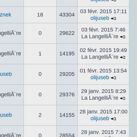
Voir
mess
le
03 févr. 2015 17:11
znek
18
43304
dernier
olijuseb
Voir
messag
le
03 févr. 2015 7:46
gelliÃ¨re
0
29622
dernier
La LangelliÃ¨re
Voir
messag
le
02 févr. 2015 19:49
gelliÃ¨re
1
14195
dern
La LangelliÃ¨re
mes
Voir
le
01 févr. 2015 13:54
ijuseb
0
29205
dern
olijuseb
mes
Voir
le
29 janv. 2015 8:29
gelliÃ¨re
0
29376
dernier
La LangelliÃ¨re
messag
Voir
le
28 janv. 2015 17:00
ijuseb
2
14155
dern
olijuseb
mes
Voir
le
28 janv. 2015 7:43
gelliÃ¨re
0
28554
dernier