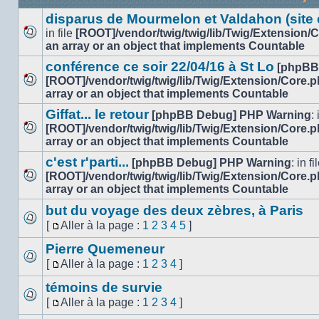
disparus de Mourmelon et Valdahon (site et
in file
[ROOT]/vendor/twig/twig/lib/Twig/Extension/
Aucun
an array or an object that implements Countable
message
conférence ce soir 22/04/16 à St Lo
[phpBB
non
[ROOT]/vendor/twig/twig/lib/Twig/Extension/Core.
lu
Aucun
array or an object that implements Countable
message
Giffat... le retour
[phpBB Debug] PHP Warning
: 
non
[ROOT]/vendor/twig/twig/lib/Twig/Extension/Core.
lu
Aucun
array or an object that implements Countable
message
c'est r'parti...
[phpBB Debug] PHP Warning
: in fi
non
[ROOT]/vendor/twig/twig/lib/Twig/Extension/Core.
lu
Aucun
array or an object that implements Countable
message
but du voyage des deux zèbres, à Paris
non
[
Aller à la page :
1
2
3
4
5
]
lu
Aucun
Aller
message
Pierre Quemeneur
à
non
la
[
Aller à la page :
1
2
3
4
]
lu
Aucun
page
Aller
message
témoins de survie
à
non
la
[
Aller à la page :
1
2
3
4
]
lu
Aucun
page
Aller