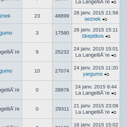
La LangelliÃ¨re
messag
Voir
le
26 janv. 2015 21:58
znek
23
48899
dern
seznek
Voir
mes
le
26 janv. 2015 15:11
rgumo
3
17580
dernier
Skeptikos
Voir
messag
le
24 janv. 2015 15:01
gelliÃ¨re
9
25232
dernier
La LangelliÃ¨re
messa
Voir
le
24 janv. 2015 11:20
rgumo
10
27074
dern
yargumo
mes
Voir
le
24 janv. 2015 9:44
gelliÃ¨re
0
28976
dernier
La LangelliÃ¨re
messag
Voir
le
21 janv. 2015 23:08
gelliÃ¨re
0
29311
dern
La LangelliÃ¨re
mes
Voir
le
16 janv. 2015 15:02