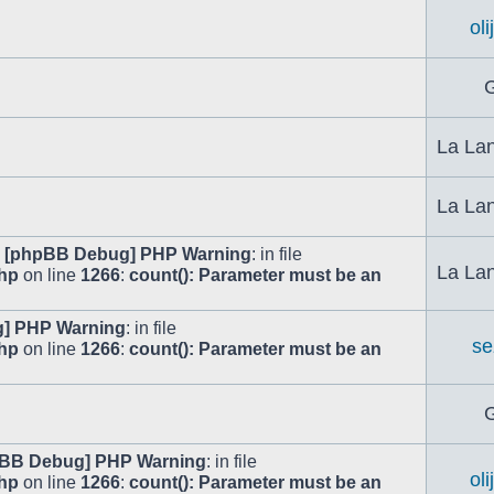
ol
G
La Lan
La Lan
[phpBB Debug] PHP Warning
: in file
La Lan
php
on line
1266
:
count(): Parameter must be an
] PHP Warning
: in file
se
php
on line
1266
:
count(): Parameter must be an
G
BB Debug] PHP Warning
: in file
ol
php
on line
1266
:
count(): Parameter must be an