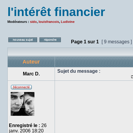
l'intérêt financier
Modérateurs :
sido
,
louisfrancois
,
Ludivine
Page
1
sur
1
[ 9 messages ]
Poster un nouveau sujet
Répondre au sujet
Auteur
Sujet du message :
Marc D.
Hors
ligne
Enregistré le :
26
janv. 2006 18:20