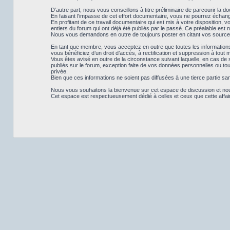
D’autre part, nous vous conseillons à titre préliminaire de parcourir la d
En faisant l'impasse de cet effort documentaire, vous ne pourrez échan
En profitant de ce travail documentaire qui est mis à votre disposition,
entiers du forum qui ont déjà été publiés par le passé. Ce préalable est 
Nous vous demandons en outre de toujours poster en citant vos sourc
En tant que membre, vous acceptez en outre que toutes les informations 
vous bénéficiez d’un droit d’accès, à rectification et suppression à tout 
Vous êtes avisé en outre de la circonstance suivant laquelle, en cas 
publiés sur le forum, exception faite de vos données personnelles ou tout
privée.
Bien que ces informations ne soient pas diffusées à une tierce partie 
Nous vous souhaitons la bienvenue sur cet espace de discussion et nous 
Cet espace est respectueusement dédié à celles et ceux que cette affaire 