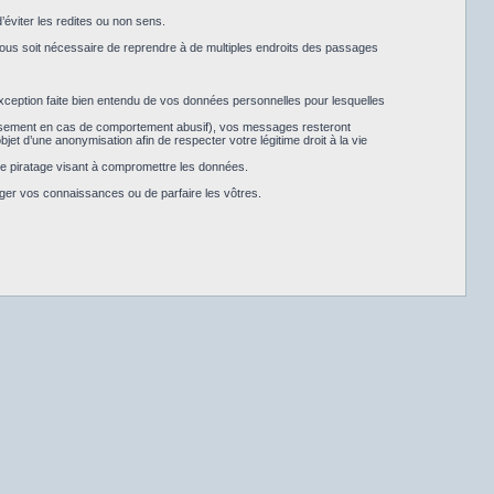
’éviter les redites ou non sens.
 vous soit nécessaire de reprendre à de multiples endroits des passages
exception faite bien entendu de vos données personnelles pour lesquelles
nissement en cas de comportement abusif), vos messages resteront
jet d’une anonymisation afin de respecter votre légitime droit à la vie
de piratage visant à compromettre les données.
ager vos connaissances ou de parfaire les vôtres.