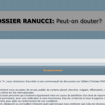
-Enregistrement
uter ?», vous choisissez d’accéder à une communauté de discussion sur l’affaire Christian R
sément vous acceptez de ne pas publier de contenu abusif, obscène, vulgaire, diffamatoire, 
 même les lois internationales.
 à toute personne qui s’estimera injustement mise en cause de bénéficier d’un droit de réponse
ermanent, avec une notification à votre fournisseur d’accès à Internet si nous le jugeons 
trées pour aider au renforcement de ces conditions.
, déplacent ou verrouillent n’importe quel sujet lorsque nous estimons que cela est nécessa