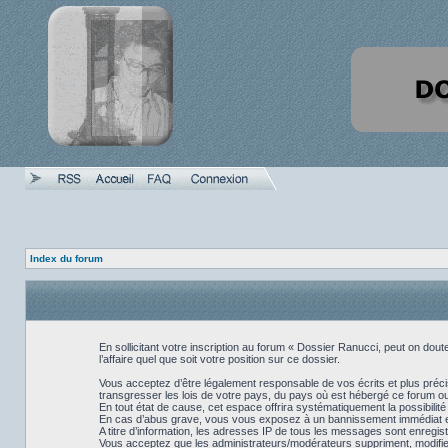
Index du forum
En sollicitant votre inscription au forum « Dossier Ranucci, peut on do
l’affaire quel que soit votre position sur ce dossier.
Vous acceptez d’être légalement responsable de vos écrits et plus préci
transgresser les lois de votre pays, du pays où est hébergé ce forum ou
En tout état de cause, cet espace offrira systématiquement la possibilité
En cas d’abus grave, vous vous exposez à un bannissement immédiat et p
A titre d’information, les adresses IP de tous les messages sont enregis
Vous acceptez que les administrateurs/modérateurs suppriment, modifient