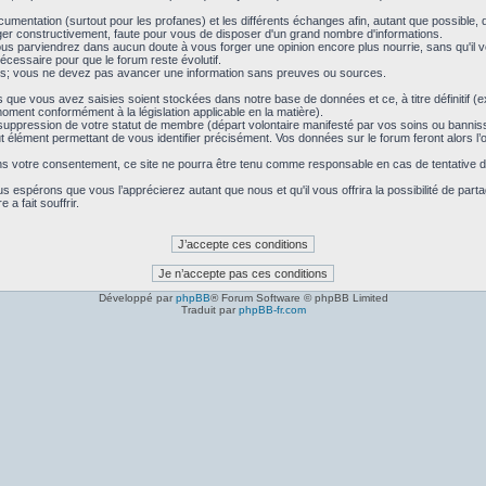
ocumentation (surtout pour les profanes) et les différents échanges afin, autant que possible, d
ger constructivement, faute pour vous de disposer d'un grand nombre d'informations.
 vous parviendrez dans aucun doute à vous forger une opinion encore plus nourrie, sans qu'il
nécessaire pour que le forum reste évolutif.
es; vous ne devez pas avancer une information sans preuves ou sources.
que vous avez saisies soient stockées dans notre base de données et ce, à titre définitif (
moment conformément à la législation applicable en la matière).
de suppression de votre statut de membre (départ volontaire manifesté par vos soins ou ban
 élément permettant de vous identifier précisément. Vos données sur le forum feront alors l’ob
sans votre consentement, ce site ne pourra être tenu comme responsable en cas de tentative 
espérons que vous l’apprécierez autant que nous et qu'il vous offrira la possibilité de part
a fait souffrir.
Développé par
phpBB
® Forum Software © phpBB Limited
Traduit par
phpBB-fr.com