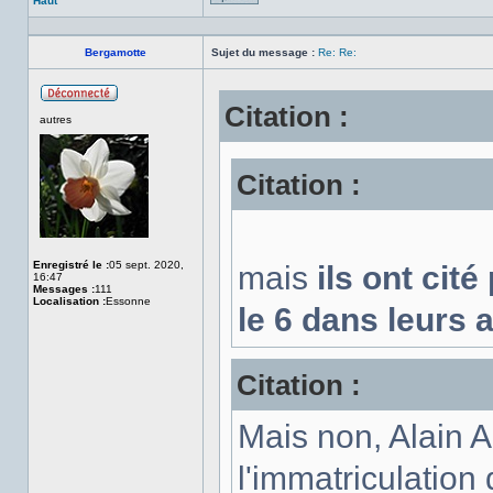
Haut
Profil
Bergamotte
Sujet du message :
Re: Re:
Citation :
Hors
autres
ligne
Citation :
Enregistré le :
05 sept. 2020,
mais
ils ont cit
16:47
Messages :
111
Localisation :
Essonne
le 6 dans leurs 
Citation :
Mais non, Alain A
l'immatriculation