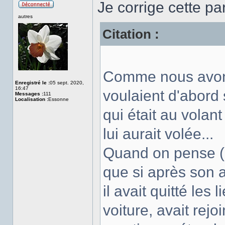
Je corrige cette par
Hors
autres
ligne
Citation :
Comme nous avons
Enregistré le :
05 sept. 2020,
16:47
voulaient d'abord 
Messages :
111
Localisation :
Essonne
qui était au volan
lui aurait volée...
Quand on pense (
que si après son 
il avait quitté le
voiture, avait rej