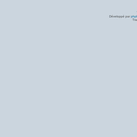
Développé par
php
Tra