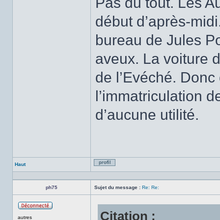
Pas du tout. Les Au
début d’après-midi
bureau de Jules Por
aveux. La voiture 
de l’Evéché. Donc 
l’immatriculation d
d’aucune utilité.
Haut
Profil
ph75
Sujet du message :
Re: Re:
Citation :
Hors
autres
ligne