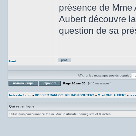
présence de Mme A
Aubert découvre la
question de sa pré
Haut
Profil
Afficher les messages postés depuis :
Page
30
sur
30
[440 messages ]
Poster un nouveau sujet
Répondre au sujet
Index du forum
»
DOSSIER RANUCCI, PEUT-ON DOUTER?
»
M. et MME AUBERT
»
le c
Qui est en ligne
Utilisateurs parcourant ce forum : Aucun utilisateur enregistré et 8 invités