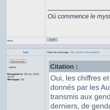
______________
Où commence le mystèr
Haut
Profil
Loic
Sujet du message :
Re: qu'ont vu les Aubert?
Citation :
Hors
autres
ligne
Enregistré le :
03 oct. 2016,
Oui, les chiffres 
10:42
Messages :
23
donnés par les A
transmis aux gend
derniers, de gend