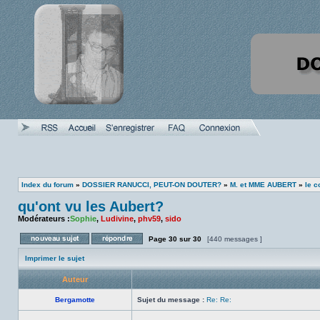
Index du forum
»
DOSSIER RANUCCI, PEUT-ON DOUTER?
»
M. et MME AUBERT
»
le c
qu'ont vu les Aubert?
Modérateurs :
Sophie
,
Ludivine
,
phv59
,
sido
Page
30
sur
30
[440 messages ]
Poster un nouveau sujet
Répondre au sujet
Imprimer le sujet
Auteur
Bergamotte
Sujet du message :
Re: Re: