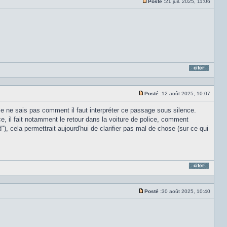
Posté :
21 juil. 2025, 11:06
messa
Message
non
lu
Répond
en
citant
le
Posté :
12 août 2025, 10:07
messa
Message
non
 Je ne sais pas comment il faut interpréter ce passage sous silence.
lu
e, il fait notamment le retour dans la voiture de police, comment
), cela permettrait aujourd'hui de clarifier pas mal de chose (sur ce qui
Répond
en
citant
le
Posté :
30 août 2025, 10:40
messa
Message
non
lu