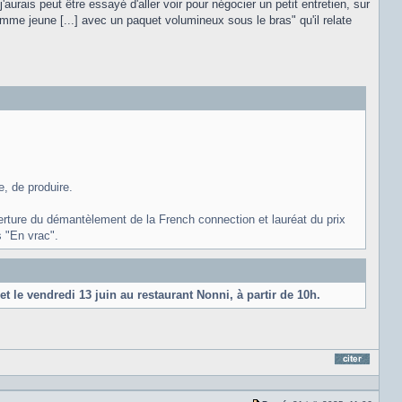
j'aurais peut être essayé d'aller voir pour négocier un petit entretien, sur
lu
un homme jeune [...] avec un paquet volumineux sous le bras" qu'il relate
e, de produire.
verture du démantèlement de la French connection et lauréat du prix
s "En vrac".
t le vendredi 13 juin au restaurant Nonni, à partir de 10h.
Répond
en
citant
le