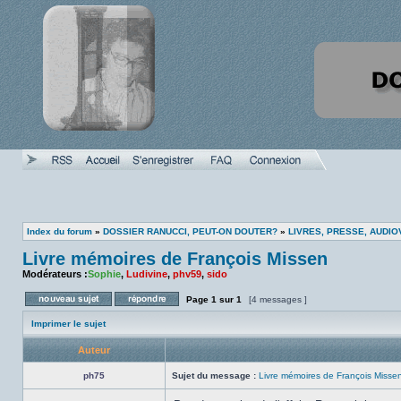
Index du forum
»
DOSSIER RANUCCI, PEUT-ON DOUTER?
»
LIVRES, PRESSE, AUDIO
Livre mémoires de François Missen
Modérateurs :
Sophie
,
Ludivine
,
phv59
,
sido
Page
1
sur
1
[4 messages ]
Poster un nouveau sujet
Répondre au sujet
Imprimer le sujet
Auteur
ph75
Sujet du message :
Livre mémoires de François Misse