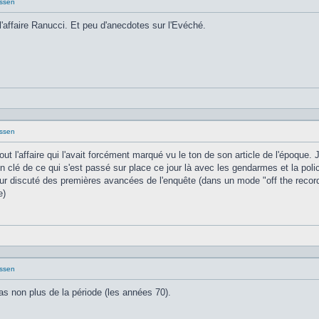
issen
 l'affaire Ranucci. Et peu d'anecdotes sur l'Evéché.
issen
t l'affaire qui l'avait forcément marqué vu le ton de son article de l'époque.
 clé de ce qui s'est passé sur place ce jour là avec les gendarmes et la polic
tour discuté des premières avancées de l'enquête (dans un mode "off the record"
e)
issen
 pas non plus de la période (les années 70).