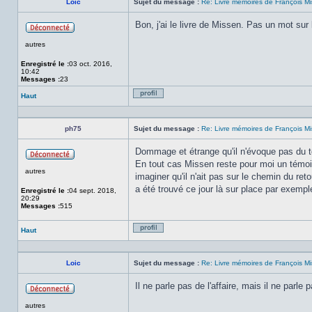
Loic
Sujet du message :
Re: Livre mémoires de François M
Bon, j'ai le livre de Missen. Pas un mot sur
Hors
autres
ligne
Enregistré le :
03 oct. 2016,
10:42
Messages :
23
Haut
Profil
ph75
Sujet du message :
Re: Livre mémoires de François M
Dommage et étrange qu'il n'évoque pas du tou
En tout cas Missen reste pour moi un témoin
Hors
autres
ligne
imaginer qu'il n'ait pas sur le chemin du re
a été trouvé ce jour là sur place par exempl
Enregistré le :
04 sept. 2018,
20:29
Messages :
515
Haut
Profil
Loic
Sujet du message :
Re: Livre mémoires de François M
Il ne parle pas de l'affaire, mais il ne parle
Hors
autres
ligne