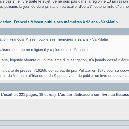
s pas si le livre traite le sujet. Je ne suis pas dans la région le 13 juin sinon 
es policiers la journée du 5 juin ... en particulier d'où a t'il obtenu l'info d'"
igation, François Missen publie ses mémoires à 92 ans - Var-Matin
gation, François Missen publie ses mémoires à 92 ans - Var-Matin
urnalisme comme en religion il y a plus de six décennies.
ans, légende vivante du journalisme d’investigation, n’a jamais cessé d’écrir
e la carte de presse n°19269, co-lauréat du prix Pulitzer en 1973 pour sa cou
res du Vietnam, d’Irlande et du Kippour, vient de publier un livre de souvenir
L’écailler, 221 pages, 18 euros). L’auteur dédicacera son livre au Beausse