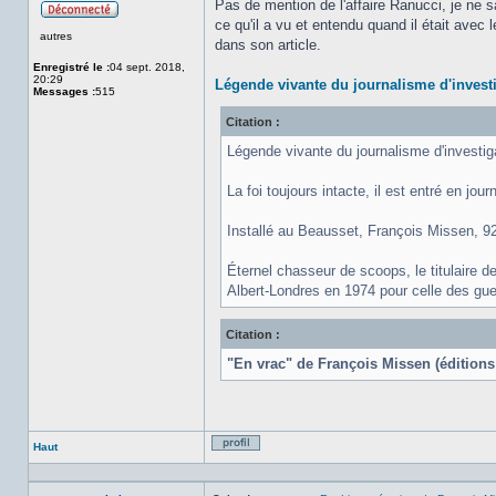
Pas de mention de l'affaire Ranucci, je ne sai
ce qu'il a vu et entendu quand il était avec l
Hors
autres
ligne
dans son article.
Enregistré le :
04 sept. 2018,
20:29
Légende vivante du journalisme d'invest
Messages :
515
Citation :
Légende vivante du journalisme d'investi
La foi toujours intacte, il est entré en jo
Installé au Beausset, François Missen, 92 
Éternel chasseur de scoops, le titulaire d
Albert-Londres en 1974 pour celle des guer
Citation :
"En vrac" de François Missen (éditions 
Haut
Profil