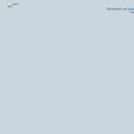
Messages
non
lus
Développé par
php
Tra