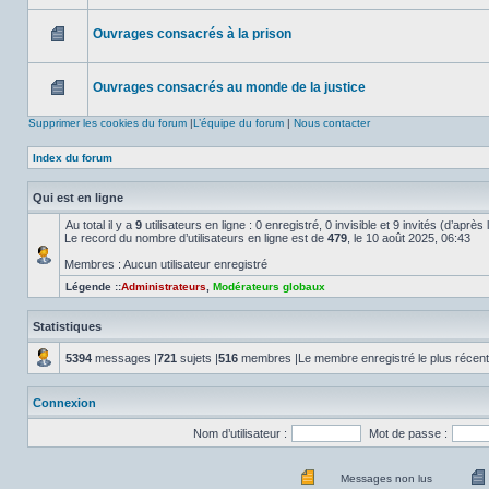
Aucun
message
non
Ouvrages consacrés à la prison
lu
Aucun
message
non
Ouvrages consacrés au monde de la justice
lu
Aucun
message
Supprimer les cookies du forum
|
L’équipe du forum
|
Nous contacter
non
lu
Index du forum
Qui est en ligne
Au total il y a
9
utilisateurs en ligne : 0 enregistré, 0 invisible et 9 invités (d’aprè
Le record du nombre d’utilisateurs en ligne est de
479
, le 10 août 2025, 06:43
Membres : Aucun utilisateur enregistré
Légende ::
Administrateurs
,
Modérateurs globaux
Statistiques
5394
messages |
721
sujets |
516
membres |Le membre enregistré le plus récen
Connexion
Nom d’utilisateur :
Mot de passe :
Messages non lus