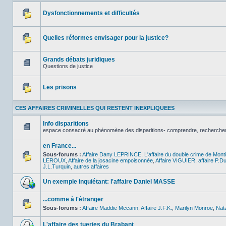
Dysfonctionnements et difficultés
Aucun
message
non
Quelles réformes envisager pour la justice?
lu
Aucun
message
non
Grands débats juridiques
lu
Questions de justice
Aucun
message
non
Les prisons
lu
Aucun
message
CES AFFAIRES CRIMINELLES QUI RESTENT INEXPLIQUEES
non
lu
Info disparitions
espace consacré au phénomène des disparitions- comprendre, rechercher , l
Aucun
message
en France...
non
lu
Sous-forums :
Affaire Dany LEPRINCE
,
L'affaire du double crime de Mon
LEROUX
,
Affaire de la josacine empoisonnée
,
Affaire VIGUIER
,
affaire P.D
Aucun
J.L.Turquin
,
autres affaires
message
non
Un exemple inquiétant: l'affaire Daniel MASSE
lu
Aucun
message
...comme à l'étranger
non
Sous-forums :
Affaire Maddie Mccann
,
Affaire J.F.K.
,
Marilyn Monroe
,
Nat
lu
Aucun
message
non
L'affaire des tueries du Brabant