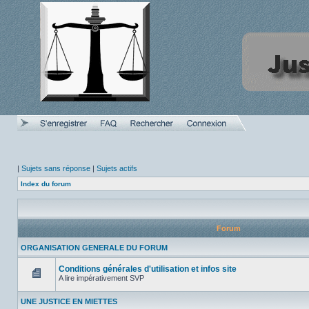
|
Sujets sans réponse
|
Sujets actifs
Index du forum
Forum
ORGANISATION GENERALE DU FORUM
Conditions générales d'utilisation et infos site
A lire impérativement SVP
Aucun
message
UNE JUSTICE EN MIETTES
non
lu