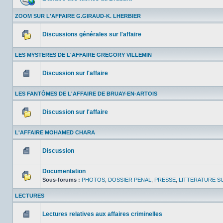
lu
Aucun
message
ZOOM SUR L'AFFAIRE G.GIRAUD-K. LHERBIER
non
lu
Discussions générales sur l'affaire
Aucun
message
LES MYSTERES DE L'AFFAIRE GREGORY VILLEMIN
non
lu
Discussion sur l'affaire
Aucun
message
LES FANTÔMES DE L'AFFAIRE DE BRUAY-EN-ARTOIS
non
lu
Discussion sur l'affaire
Aucun
message
L'AFFAIRE MOHAMED CHARA
non
lu
Discussion
Aucun
message
Documentation
non
lu
Sous-forums :
PHOTOS
,
DOSSIER PENAL
,
PRESSE
,
LITTERATURE SU
Aucun
message
LECTURES
non
lu
Lectures relatives aux affaires criminelles