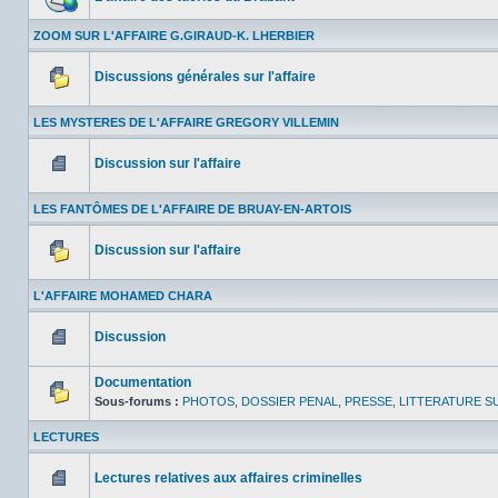
lu
Aucun
message
ZOOM SUR L'AFFAIRE G.GIRAUD-K. LHERBIER
non
lu
Discussions générales sur l'affaire
Aucun
message
LES MYSTERES DE L'AFFAIRE GREGORY VILLEMIN
non
lu
Discussion sur l'affaire
Aucun
message
LES FANTÔMES DE L'AFFAIRE DE BRUAY-EN-ARTOIS
non
lu
Discussion sur l'affaire
Aucun
message
L'AFFAIRE MOHAMED CHARA
non
lu
Discussion
Aucun
message
Documentation
non
lu
Sous-forums :
PHOTOS
,
DOSSIER PENAL
,
PRESSE
,
LITTERATURE SU
Aucun
message
LECTURES
non
lu
Lectures relatives aux affaires criminelles