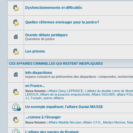
Dysfonctionnements et difficultés
Aucun
message
non
Quelles réformes envisager pour la justice?
lu
Aucun
message
non
Grands débats juridiques
lu
Questions de justice
Aucun
message
non
Les prisons
lu
Aucun
message
CES AFFAIRES CRIMINELLES QUI RESTENT INEXPLIQUEES
non
lu
Info disparitions
espace consacré au phénomène des disparitions- comprendre, rechercher , l
Aucun
message
en France...
non
lu
Sous-forums :
Affaire Dany LEPRINCE
,
L'affaire du double crime de Mon
LEROUX
,
Affaire de la josacine empoisonnée
,
Affaire VIGUIER
,
affaire P.D
Aucun
J.L.Turquin
,
autres affaires
message
non
Un exemple inquiétant: l'affaire Daniel MASSE
lu
Aucun
message
...comme à l'étranger
non
Sous-forums :
Affaire Maddie Mccann
,
Affaire J.F.K.
,
Marilyn Monroe
,
Nat
lu
Aucun
message
non
L'affaire des tueries du Brabant