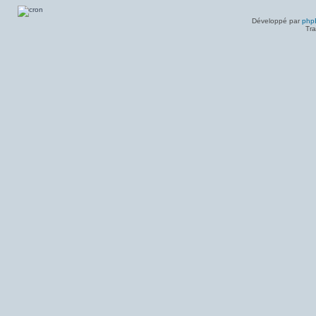
Messages
non
lus
Développé par
php
Tra