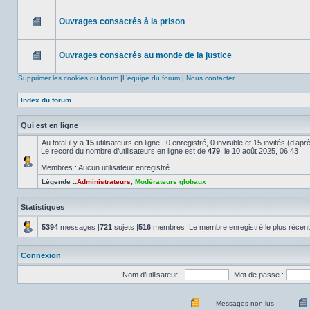
Aucun
message
non
Ouvrages consacrés à la prison
lu
Aucun
message
non
Ouvrages consacrés au monde de la justice
lu
Aucun
message
Supprimer les cookies du forum
|
L’équipe du forum
|
Nous contacter
non
lu
Index du forum
Qui est en ligne
Au total il y a
15
utilisateurs en ligne : 0 enregistré, 0 invisible et 15 invités (d’a
Le record du nombre d’utilisateurs en ligne est de
479
, le 10 août 2025, 06:43
Membres : Aucun utilisateur enregistré
Légende ::
Administrateurs
,
Modérateurs globaux
Statistiques
5394
messages |
721
sujets |
516
membres |Le membre enregistré le plus récen
Connexion
Nom d’utilisateur :
Mot de passe :
Messages non lus