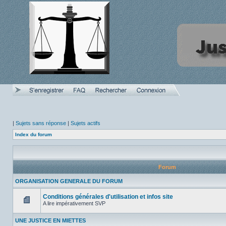
|
Sujets sans réponse
|
Sujets actifs
Index du forum
Forum
ORGANISATION GENERALE DU FORUM
Conditions générales d'utilisation et infos site
A lire impérativement SVP
Aucun
message
UNE JUSTICE EN MIETTES
non
lu