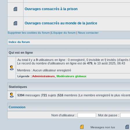
Aucun
message
non
Ouvrages consacrés à la prison
lu
Aucun
message
non
Ouvrages consacrés au monde de la justice
lu
Aucun
message
Supprimer les cookies du forum
|
L’équipe du forum
|
Nous contacter
non
lu
Index du forum
Qui est en ligne
Au total il y a
9
utilisateurs en ligne : 0 enregistré, 0 invisible et 9 invités (d’aprè
Le record du nombre d’utilisateurs en ligne est de
479
, le 10 août 2025, 06:43
Membres : Aucun utilisateur enregistré
Légende ::
Administrateurs
,
Modérateurs globaux
Statistiques
5394
messages |
721
sujets |
516
membres |Le membre enregistré le plus récen
Connexion
Nom d’utilisateur :
Mot de passe :
Messages non lus