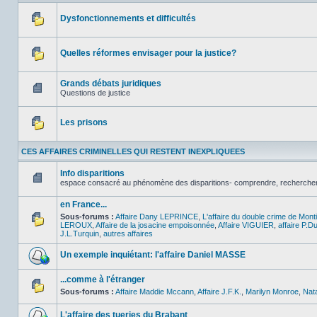
Dysfonctionnements et difficultés
Aucun
message
non
Quelles réformes envisager pour la justice?
lu
Aucun
message
non
Grands débats juridiques
lu
Questions de justice
Aucun
message
non
Les prisons
lu
Aucun
message
CES AFFAIRES CRIMINELLES QUI RESTENT INEXPLIQUEES
non
lu
Info disparitions
espace consacré au phénomène des disparitions- comprendre, rechercher , l
Aucun
message
en France...
non
lu
Sous-forums :
Affaire Dany LEPRINCE
,
L'affaire du double crime de Mon
LEROUX
,
Affaire de la josacine empoisonnée
,
Affaire VIGUIER
,
affaire P.D
Aucun
J.L.Turquin
,
autres affaires
message
non
Un exemple inquiétant: l'affaire Daniel MASSE
lu
Aucun
message
...comme à l'étranger
non
Sous-forums :
Affaire Maddie Mccann
,
Affaire J.F.K.
,
Marilyn Monroe
,
Nat
lu
Aucun
message
non
L'affaire des tueries du Brabant