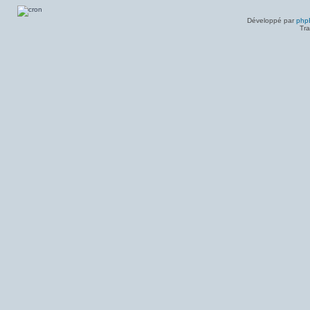
Messages
non
lus
Développé par
php
Tra