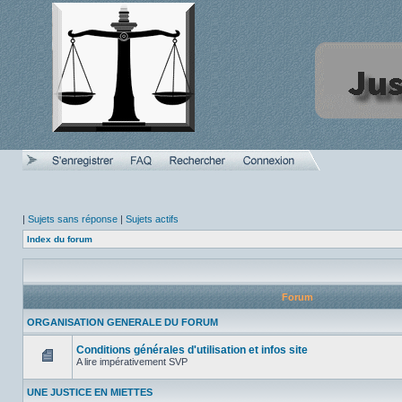
|
Sujets sans réponse
|
Sujets actifs
Index du forum
Forum
ORGANISATION GENERALE DU FORUM
Conditions générales d'utilisation et infos site
A lire impérativement SVP
Aucun
message
UNE JUSTICE EN MIETTES
non
lu