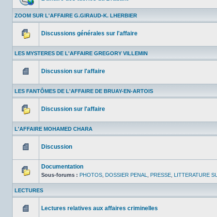
lu
Aucun
message
ZOOM SUR L'AFFAIRE G.GIRAUD-K. LHERBIER
non
lu
Discussions générales sur l'affaire
Aucun
message
LES MYSTERES DE L'AFFAIRE GREGORY VILLEMIN
non
lu
Discussion sur l'affaire
Aucun
message
LES FANTÔMES DE L'AFFAIRE DE BRUAY-EN-ARTOIS
non
lu
Discussion sur l'affaire
Aucun
message
L'AFFAIRE MOHAMED CHARA
non
lu
Discussion
Aucun
message
Documentation
non
lu
Sous-forums :
PHOTOS
,
DOSSIER PENAL
,
PRESSE
,
LITTERATURE SU
Aucun
message
LECTURES
non
lu
Lectures relatives aux affaires criminelles