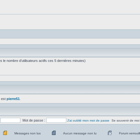
près le nombre d’utilisateurs actifs ces 5 dernières minutes)
t est
pierre51
.
Mot de passe :
J’ai oublié mon mot de passe
Se souvenir de moi
Messages non lus
Aucun message non lu
Forum verrouil
Messages
Aucun
Pas