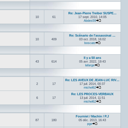
Re: Jean-Pierre Treiber SUSPE…
10
61
17 sept. 2010, 14:05
Abdes59
Voir le dernier mes
Re: Scénario de l'assassinat …
10
409
03 oct. 2018, 16:02
boscato
Voir le dernier mes
Il y a 50 ans
43
614
05 avr. 2022, 19:43
lafarge
Voir le dernier mess
Re: LES AVEUX DE JEAN-LUC RIV…
2
17
17 juil. 2014, 00:37
michel62
Voir le dernier mes
Re: LES PROCES-VERBAUX
6
17
13 juil. 2014, 11:51
michel62
Voir le dernier mes
Fourniet / Machin / P.J
87
180
05 déc. 2013, 16:43
pge
Voir le dernier messa