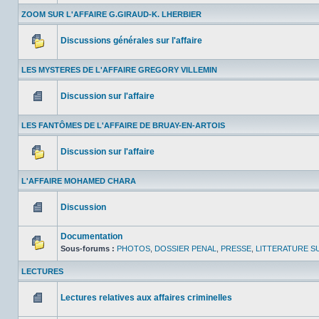
Aucun
message
ZOOM SUR L'AFFAIRE G.GIRAUD-K. LHERBIER
non
lu
Discussions générales sur l'affaire
Aucun
message
LES MYSTERES DE L'AFFAIRE GREGORY VILLEMIN
non
lu
Discussion sur l'affaire
Aucun
message
LES FANTÔMES DE L'AFFAIRE DE BRUAY-EN-ARTOIS
non
lu
Discussion sur l'affaire
Aucun
message
L'AFFAIRE MOHAMED CHARA
non
lu
Discussion
Aucun
message
Documentation
non
lu
Sous-forums :
PHOTOS
,
DOSSIER PENAL
,
PRESSE
,
LITTERATURE SU
Aucun
message
LECTURES
non
lu
Lectures relatives aux affaires criminelles
Aucun
message