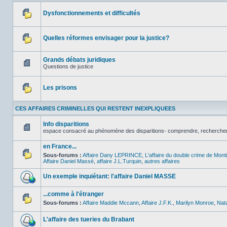
Dysfonctionnements et difficultés
Aucun
message
non
Quelles réformes envisager pour la justice?
lu
Aucun
message
non
Grands débats juridiques
lu
Questions de justice
Aucun
message
non
Les prisons
lu
Aucun
message
CES AFFAIRES CRIMINELLES QUI RESTENT INEXPLIQUEES
non
lu
Info disparitions
espace consacré au phénomène des disparitions- comprendre, rechercher , l
Aucun
message
en France...
non
lu
Sous-forums :
Affaire Dany LEPRINCE
,
L'affaire du double crime de Mon
Affaire Daniel Massé
,
affaire J.L.Turquin
,
autres affaires
Aucun
message
non
Un exemple inquiétant: l'affaire Daniel MASSE
lu
Aucun
message
...comme à l'étranger
non
Sous-forums :
Affaire Maddie Mccann
,
Affaire J.F.K.
,
Marilyn Monroe
,
Nat
lu
Aucun
message
non
L'affaire des tueries du Brabant
lu