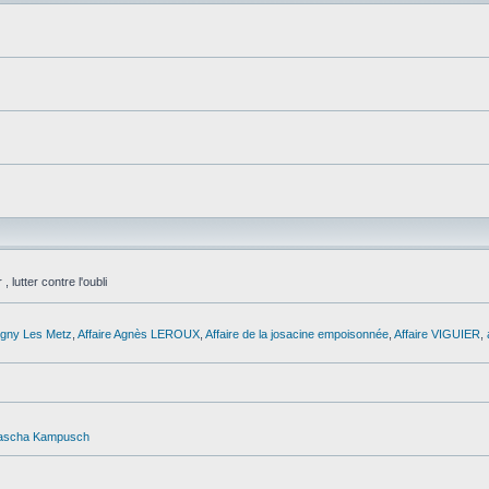
utter contre l'oubli
tigny Les Metz
,
Affaire Agnès LEROUX
,
Affaire de la josacine empoisonnée
,
Affaire VIGUIER
,
ascha Kampusch