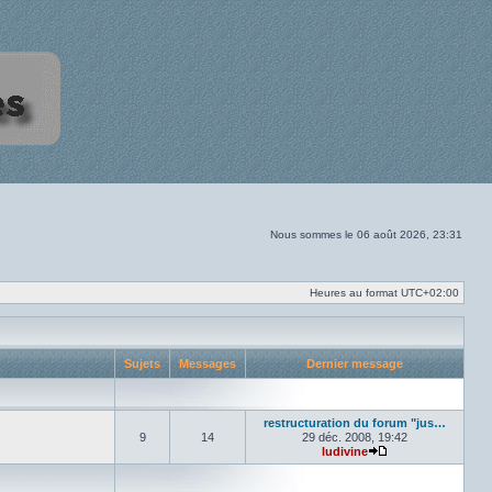
Nous sommes le 06 août 2026, 23:31
Heures au format
UTC+02:00
Sujets
Messages
Dernier message
restructuration du forum "jus…
9
14
29 déc. 2008, 19:42
ludivine
Voir le dernier mes