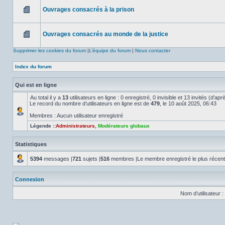
non
Ouvrages consacrés à la prison
lu
Aucun
message
non
Ouvrages consacrés au monde de la justice
lu
Aucun
message
Supprimer les cookies du forum
|
L’équipe du forum
|
Nous contacter
non
lu
Index du forum
Qui est en ligne
Au total il y a
13
utilisateurs en ligne : 0 enregistré, 0 invisible et 13 invités (d’a
Le record du nombre d’utilisateurs en ligne est de
479
, le 10 août 2025, 06:43
Membres : Aucun utilisateur enregistré
Légende ::
Administrateurs
,
Modérateurs globaux
Statistiques
5394
messages |
721
sujets |
516
membres |Le membre enregistré le plus récen
Connexion
Nom d’utilisateur :