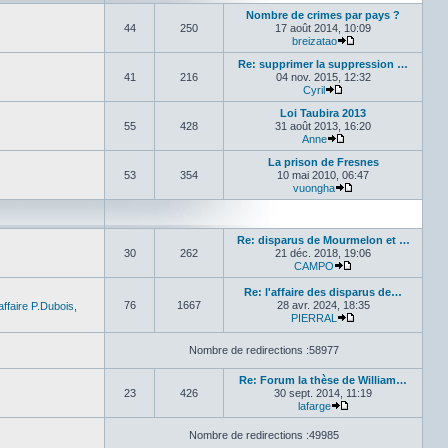
Nombre de crimes par pays ?
44
250
17 août 2014, 10:09
breizatao
Voir le dernier me
Re: supprimer la suppression …
41
216
04 nov. 2015, 12:32
Cyril
Voir le dernier messa
Loi Taubira 2013
55
428
31 août 2013, 16:20
Anne
Voir le dernier mess
La prison de Fresnes
53
354
10 mai 2010, 06:47
vuongha
Voir le dernier mes
Re: disparus de Mourmelon et …
30
262
21 déc. 2018, 19:06
CAMPO
Voir le dernier mes
Re: l'affaire des disparus de…
76
1667
28 avr. 2024, 18:35
affaire P.Dubois
,
PIERRAL
Voir le dernier me
Nombre de redirections :58977
Re: Forum la thèse de William…
23
426
30 sept. 2014, 11:19
lafarge
Voir le dernier mess
Nombre de redirections :49985