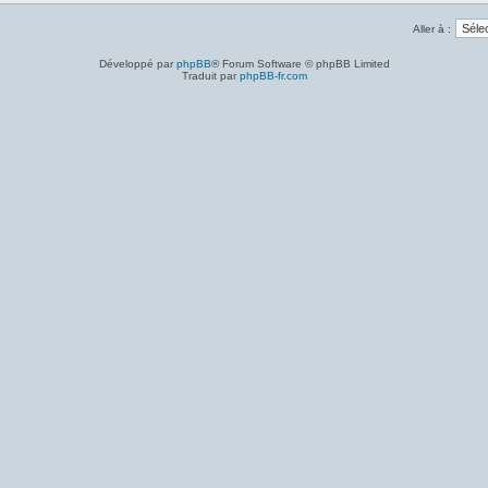
Aller à :
Développé par
phpBB
® Forum Software © phpBB Limited
Traduit par
phpBB-fr.com