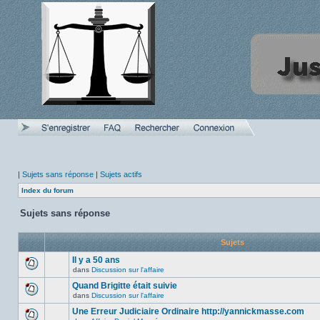
|
Sujets sans réponse
|
Sujets actifs
Index du forum
Sujets sans réponse
Sujets
Il y a 50 ans
dans
Discussion sur l'affaire
Aucun
nouveau
Quand Brigitte était suivie
message
dans
Discussion sur l'affaire
non-
Aucun
lu
nouveau
Une Erreur Judiciaire Ordinaire http://yannickmasse.com
dans
message