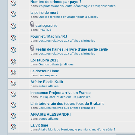
Nombre de crimes par pays ?
message
ce
non-
dans
les professionnels: entre déontologie et responsabilités
sujet.
Aucun
lu
nouveau
la peine de mort
dans
message
ce
dans
Quelles réformes envisager pour la justice?
non-
Aucun
sujet.
lu
nouveau
dans
message
cartographie
ce
non-
Fichier(s)
dans
PHOTOS
Aucun
sujet.
lu
joint(s)
nouveau
dans
Fourniet / Machin / P.J
message
ce
non-
dans
Lectures relatives aux affaires criminelles
sujet.
Aucun
lu
nouveau
dans
message
Festin de haines, le livre d'une partie civile
ce
non-
Fichier(s)
dans
Lectures relatives aux affaires criminelles
sujet.
Aucun
lu
joint(s)
nouveau
dans
Loi Taubira 2013
message
ce
non-
dans
Grands débats juridiques
sujet.
Aucun
lu
nouveau
Le docteur Linne
dans
message
ce
dans
Les suspects
non-
Aucun
sujet.
lu
nouveau
Affaire Elodie Kulik
dans
message
ce
dans
autres affaires
non-
Aucun
sujet.
lu
nouveau
Innocence Project arrive en France
dans
message
ce
dans
De l'injustice et des erreurs judiciaires
non-
Aucun
sujet.
lu
nouveau
L'histoire vraie des tueurs fous du Brabant
dans
message
ce
dans
Lectures relatives aux affaires criminelles
non-
Aucun
sujet.
lu
nouveau
AFFAIRE ALESSANDRI
dans
message
ce
dans
autres affaires
non-
Aucun
sujet.
lu
nouveau
La victime
dans
message
ce
dans
Affaire Monique Humbert, le premier crime d'une série ?
non-
Aucun
sujet.
lu
nouveau