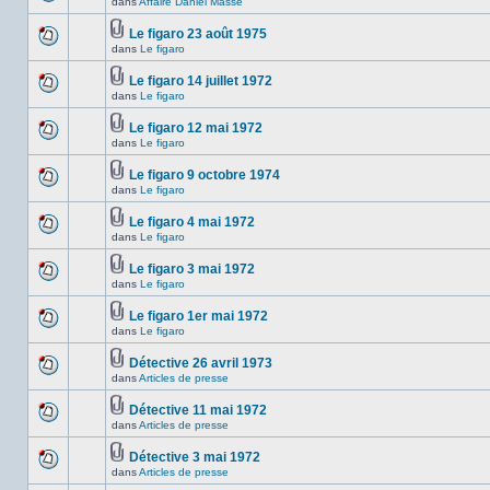
ce
dans
Affaire Daniel Massé
non-
Aucun
sujet.
lu
nouveau
dans
message
Le figaro 23 août 1975
ce
non-
Fichier(s)
dans
Le figaro
Aucun
sujet.
lu
joint(s)
nouveau
dans
message
Le figaro 14 juillet 1972
ce
non-
Fichier(s)
sujet.
dans
Le figaro
Aucun
lu
joint(s)
nouveau
dans
message
ce
Le figaro 12 mai 1972
non-
sujet.
Fichier(s)
dans
Le figaro
Aucun
lu
joint(s)
nouveau
dans
message
ce
Le figaro 9 octobre 1974
non-
sujet.
Fichier(s)
dans
Le figaro
Aucun
lu
joint(s)
nouveau
dans
message
ce
Le figaro 4 mai 1972
non-
sujet.
Fichier(s)
dans
Le figaro
Aucun
lu
joint(s)
nouveau
dans
message
ce
Le figaro 3 mai 1972
non-
sujet.
Fichier(s)
dans
Le figaro
Aucun
lu
joint(s)
nouveau
dans
message
ce
Le figaro 1er mai 1972
non-
sujet.
Fichier(s)
dans
Le figaro
Aucun
lu
joint(s)
nouveau
dans
message
ce
Détective 26 avril 1973
non-
sujet.
Fichier(s)
dans
Articles de presse
Aucun
lu
joint(s)
nouveau
dans
message
ce
Détective 11 mai 1972
non-
sujet.
Fichier(s)
dans
Articles de presse
Aucun
lu
joint(s)
nouveau
dans
message
ce
Détective 3 mai 1972
non-
sujet.
Fichier(s)
dans
Articles de presse
Aucun
lu
joint(s)
nouveau
dans