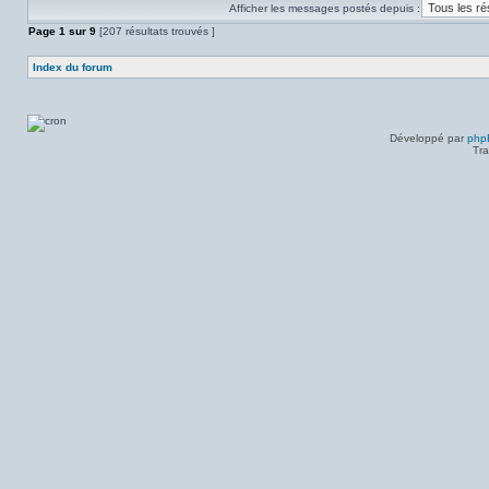
dans
Afficher les messages postés depuis :
message
ce
non-
Page
sujet.
1
sur
9
[207 résultats trouvés ]
lu
dans
ce
Index du forum
sujet.
Développé par
php
Tra