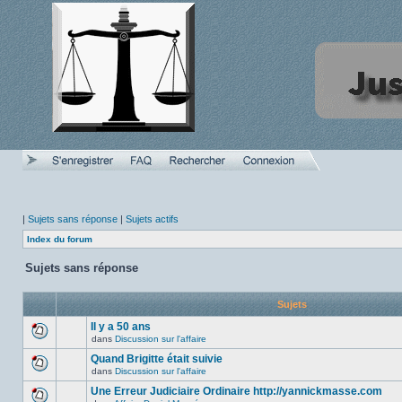
|
Sujets sans réponse
|
Sujets actifs
Index du forum
Sujets sans réponse
Sujets
Il y a 50 ans
dans
Discussion sur l'affaire
Aucun
nouveau
Quand Brigitte était suivie
message
dans
Discussion sur l'affaire
non-
Aucun
lu
nouveau
Une Erreur Judiciaire Ordinaire http://yannickmasse.com
dans
message