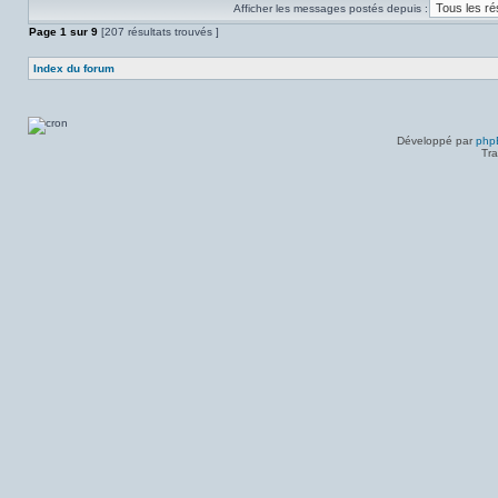
dans
Afficher les messages postés depuis :
message
ce
non-
Page
sujet.
1
sur
9
[207 résultats trouvés ]
lu
dans
ce
Index du forum
sujet.
Développé par
php
Tra