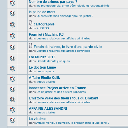
Nombre de crimes par pays ?
message
ce
non-
dans
les professionnels: entre déontologie et responsabilités
sujet.
Aucun
lu
nouveau
la peine de mort
dans
message
ce
dans
Quelles réformes envisager pour la justice?
non-
Aucun
sujet.
lu
nouveau
dans
message
cartographie
ce
non-
Fichier(s)
dans
PHOTOS
Aucun
sujet.
lu
joint(s)
nouveau
dans
Fourniet / Machin / P.J
message
ce
non-
dans
Lectures relatives aux affaires criminelles
sujet.
Aucun
lu
nouveau
dans
message
Festin de haines, le livre d'une partie civile
ce
non-
Fichier(s)
dans
Lectures relatives aux affaires criminelles
sujet.
Aucun
lu
joint(s)
nouveau
dans
Loi Taubira 2013
message
ce
non-
dans
Grands débats juridiques
sujet.
Aucun
lu
nouveau
Le docteur Linne
dans
message
ce
dans
Les suspects
non-
Aucun
sujet.
lu
nouveau
Affaire Elodie Kulik
dans
message
ce
dans
autres affaires
non-
Aucun
sujet.
lu
nouveau
Innocence Project arrive en France
dans
message
ce
dans
De l'injustice et des erreurs judiciaires
non-
Aucun
sujet.
lu
nouveau
L'histoire vraie des tueurs fous du Brabant
dans
message
ce
dans
Lectures relatives aux affaires criminelles
non-
Aucun
sujet.
lu
nouveau
AFFAIRE ALESSANDRI
dans
message
ce
dans
autres affaires
non-
Aucun
sujet.
lu
nouveau
La victime
dans
message
ce
dans
Affaire Monique Humbert, le premier crime d'une série ?
non-
Aucun
sujet.
lu
nouveau