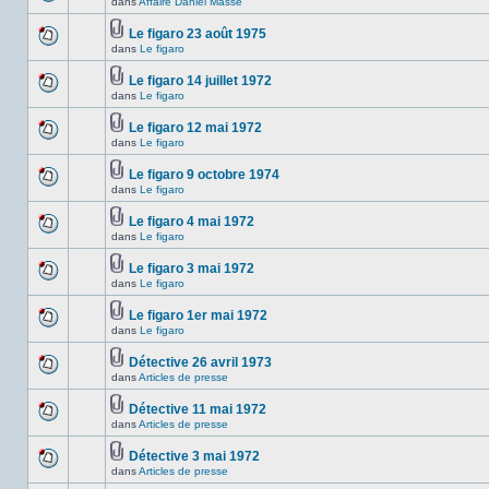
ce
dans
Affaire Daniel Massé
non-
Aucun
sujet.
lu
nouveau
dans
message
Le figaro 23 août 1975
ce
non-
Fichier(s)
dans
Le figaro
Aucun
sujet.
lu
joint(s)
nouveau
dans
message
Le figaro 14 juillet 1972
ce
non-
Fichier(s)
sujet.
dans
Le figaro
Aucun
lu
joint(s)
nouveau
dans
message
ce
Le figaro 12 mai 1972
non-
sujet.
Fichier(s)
dans
Le figaro
Aucun
lu
joint(s)
nouveau
dans
message
ce
Le figaro 9 octobre 1974
non-
sujet.
Fichier(s)
dans
Le figaro
Aucun
lu
joint(s)
nouveau
dans
message
ce
Le figaro 4 mai 1972
non-
sujet.
Fichier(s)
dans
Le figaro
Aucun
lu
joint(s)
nouveau
dans
message
ce
Le figaro 3 mai 1972
non-
sujet.
Fichier(s)
dans
Le figaro
Aucun
lu
joint(s)
nouveau
dans
message
ce
Le figaro 1er mai 1972
non-
sujet.
Fichier(s)
dans
Le figaro
Aucun
lu
joint(s)
nouveau
dans
message
ce
Détective 26 avril 1973
non-
sujet.
Fichier(s)
dans
Articles de presse
Aucun
lu
joint(s)
nouveau
dans
message
ce
Détective 11 mai 1972
non-
sujet.
Fichier(s)
dans
Articles de presse
Aucun
lu
joint(s)
nouveau
dans
message
ce
Détective 3 mai 1972
non-
sujet.
Fichier(s)
dans
Articles de presse
Aucun
lu
joint(s)
nouveau
dans