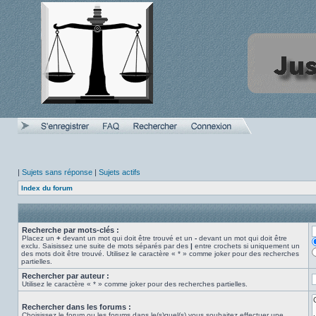
|
Sujets sans réponse
|
Sujets actifs
Index du forum
Recherche par mots-clés :
Placez un
+
devant un mot qui doit être trouvé et un
-
devant un mot qui doit être
exclu. Saisissez une suite de mots séparés par des
|
entre crochets si uniquement un
des mots doit être trouvé. Utilisez le caractère « * » comme joker pour des recherches
partielles.
Rechercher par auteur :
Utilisez le caractère « * » comme joker pour des recherches partielles.
Rechercher dans les forums :
Choisissez le forum ou les forums dans le(s)quel(s) vous souhaitez effectuer une