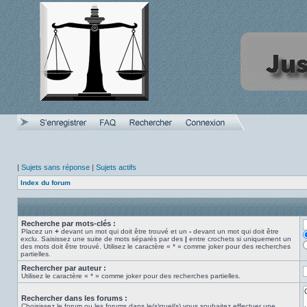
|
Sujets sans réponse
|
Sujets actifs
Index du forum
Recherche par mots-clés :
Placez un
+
devant un mot qui doit être trouvé et un
-
devant un mot qui doit être
exclu. Saisissez une suite de mots séparés par des
|
entre crochets si uniquement un
des mots doit être trouvé. Utilisez le caractère « * » comme joker pour des recherches
partielles.
Rechercher par auteur :
Utilisez le caractère « * » comme joker pour des recherches partielles.
Rechercher dans les forums :
Choisissez le forum ou les forums dans le(s)quel(s) vous souhaitez effectuer une