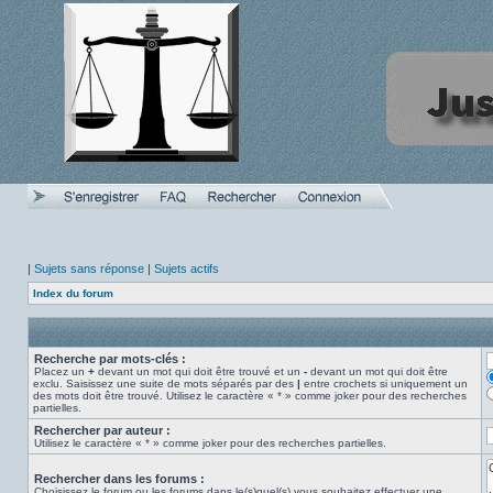
|
Sujets sans réponse
|
Sujets actifs
Index du forum
Recherche par mots-clés :
Placez un
+
devant un mot qui doit être trouvé et un
-
devant un mot qui doit être
exclu. Saisissez une suite de mots séparés par des
|
entre crochets si uniquement un
des mots doit être trouvé. Utilisez le caractère « * » comme joker pour des recherches
partielles.
Rechercher par auteur :
Utilisez le caractère « * » comme joker pour des recherches partielles.
Rechercher dans les forums :
Choisissez le forum ou les forums dans le(s)quel(s) vous souhaitez effectuer une