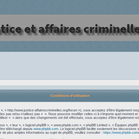
-Conditions d’utilisation
», « http://www.justice-affairescriminelles.org/forum »), vous acceptez d’être légalement re
ez pas et/ou n’utilisez pas « ». Nous pouvons modifier celles-ci à n’importe quel moment et 
utiliser « » alors que des changements ont été effectués, vous acceptez d’être légalement re
ux », « leur », « logiciel phpBB », « www.phpbb.com », « phpBB Limited », « Équipes phpBB ») 
être téléchargé depuis
www.phpbb.com
. Le logiciel phpBB facilite seulement les discussions
e plus amples informations au sujet de phpBB, veuillez consulter :
https://www.phpbb.com