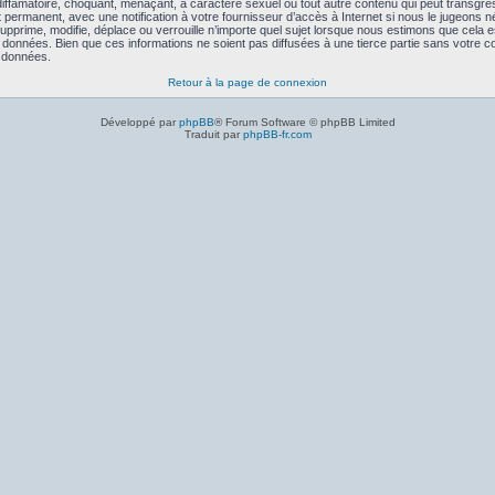
iffamatoire, choquant, menaçant, à caractère sexuel ou tout autre contenu qui peut transgres
 permanent, avec une notification à votre fournisseur d’accès à Internet si nous le jugeons
pprime, modifie, déplace ou verrouille n’importe quel sujet lorsque nous estimons que cela
données. Bien que ces informations ne soient pas diffusées à une tierce partie sans votre 
s données.
Retour à la page de connexion
Développé par
phpBB
® Forum Software © phpBB Limited
Traduit par
phpBB-fr.com