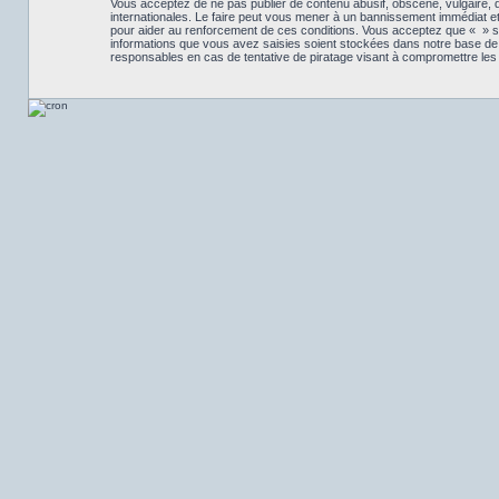
Vous acceptez de ne pas publier de contenu abusif, obscène, vulgaire, d
internationales. Le faire peut vous mener à un bannissement immédiat et
pour aider au renforcement de ces conditions. Vous acceptez que « » su
informations que vous avez saisies soient stockées dans notre base de 
responsables en cas de tentative de piratage visant à compromettre le