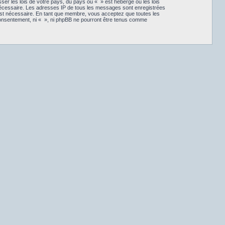
ser les lois de votre pays, du pays où « » est hébergé ou les lois
 nécessaire. Les adresses IP de tous les messages sont enregistrées
 est nécessaire. En tant que membre, vous acceptez que toutes les
consentement, ni « », ni phpBB ne pourront être tenus comme