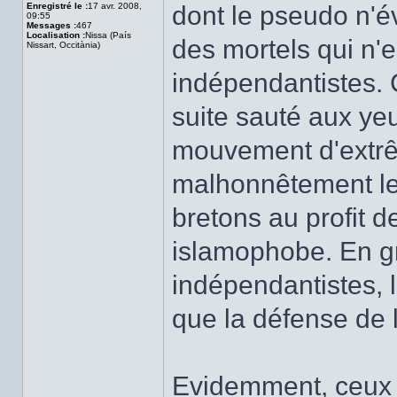
Enregistré le :
17 avr. 2008,
dont le pseudo n'
09:55
Messages :
467
Localisation :
Nissa (País
des mortels qui n'e
Nissart, Occitània)
indépendantistes. 
suite sauté aux yeu
mouvement d'extrêm
malhonnêtement le
bretons au profit de
islamophobe. En g
indépendantistes, 
que la défense de 
Evidemment, ceux q