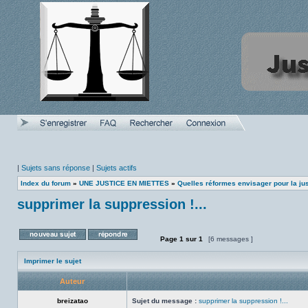
|
Sujets sans réponse
|
Sujets actifs
Index du forum
»
UNE JUSTICE EN MIETTES
»
Quelles réformes envisager pour la ju
supprimer la suppression !...
Page
1
sur
1
[6 messages ]
Poster un nouveau sujet
Répondre au sujet
Imprimer le sujet
Auteur
breizatao
Sujet du message :
supprimer la suppression !...