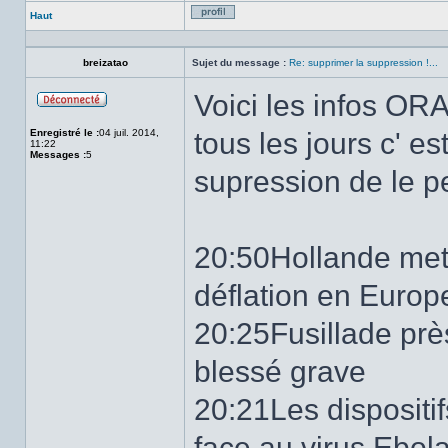
Haut
Profil
breizatao
Sujet du message :
Re: supprimer la suppression !...
Voici les infos OR
Hors
ligne
Enregistré le :
04 juil. 2014,
tous les jours c' es
11:22
Messages :
5
supression de le pei
20:50Hollande met 
déflation en Europ
20:25Fusillade pr
blessé grave
20:21Les dispositif
face au virus Ebol