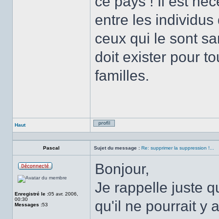
ce pays ! Il est néce
entre les individus
ceux qui le sont san
doit exister pour t
familles.
Haut
Profil
Pascal
Sujet du message :
Re: supprimer la suppression !...
Bonjour,
Hors
ligne
Je rappelle juste q
Enregistré le :
05 avr. 2006,
00:30
qu'il ne pourrait y
Messages :
53