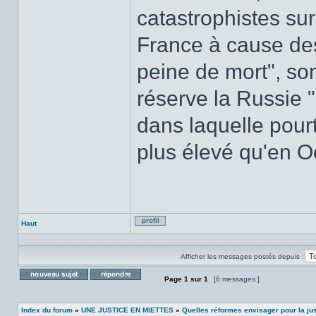
catastrophistes sur
France à cause des
peine de mort", son
réserve la Russie 
dans laquelle pourt
plus élevé qu'en Oc
Haut
Profil
Afficher les messages postés depuis :
Page
1
sur
1
[6 messages ]
Poster un nouveau sujet
Répondre au sujet
Index du forum
»
UNE JUSTICE EN MIETTES
»
Quelles réformes envisager pour la ju