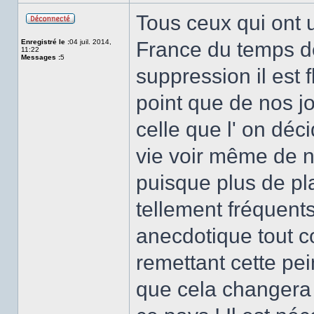
Tous ceux qui ont 
Hors
ligne
Enregistré le :
04 juil. 2014,
France du temps de
11:22
Messages :
5
suppression il est 
point que de nos jo
celle que l' on déc
vie voir même de n
puisque plus de pl
tellement fréquent
anecdotique tout c
remettant cette pein
que cela changera 