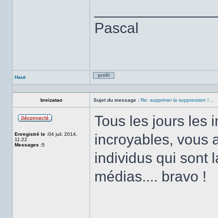
______________
Pascal
Haut
Profil
breizatao
Sujet du message :
Re: supprimer la suppression !...
Tous les jours les
Hors
ligne
Enregistré le :
04 juil. 2014,
incroyables, vous a
11:22
Messages :
5
individus qui sont
médias.... bravo !