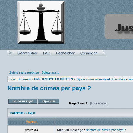
|
Sujets sans réponse
|
Sujets actifs
Index du forum
»
UNE JUSTICE EN MIETTES
»
Dysfonctionnements et difficultés
»
les
Nombre de crimes par pays ?
Page
1
sur
1
[1 message ]
Poster un nouveau sujet
Répondre au sujet
Imprimer le sujet
Auteur
breizatao
Sujet du message :
Nombre de crimes par pays ?