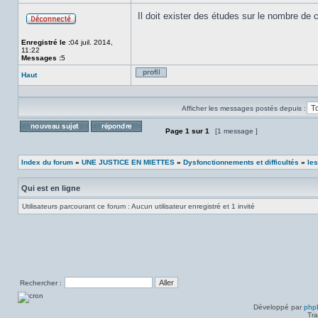
Il doit exister des études sur le nombre de
Hors
ligne
Enregistré le :
04 juil. 2014,
11:22
Messages :
5
Haut
Profil
Afficher les messages postés depuis :
Page
1
sur
1
[1 message ]
Poster un nouveau sujet
Répondre au sujet
Index du forum
»
UNE JUSTICE EN MIETTES
»
Dysfonctionnements et difficultés
»
les
Qui est en ligne
Utilisateurs parcourant ce forum : Aucun utilisateur enregistré et 1 invité
Rechercher :
Développé par
php
Tra